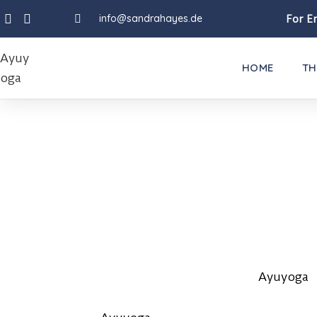
info@sandrahayes.de
For En
HOME
TH
GUTES ODER