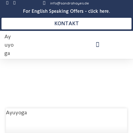
info@sandrahayes.de
For English Speaking Offers - click here.
KONTAKT
THERAPEUTISCHE PRAXIS
AUSBILDUNGEN & KURSE
BLOG