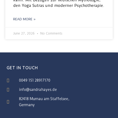
kann. Mit Bezügen zur vedischen Mythologie,
den Yoga Sutras und moderner Psychotherapie.
READ MORE »
June 27, 2026
No Comments
GET IN TOUCH
0049 151 28917170
info@sandrahayes.de
82418 Murnau am Staffelsee,
Germany