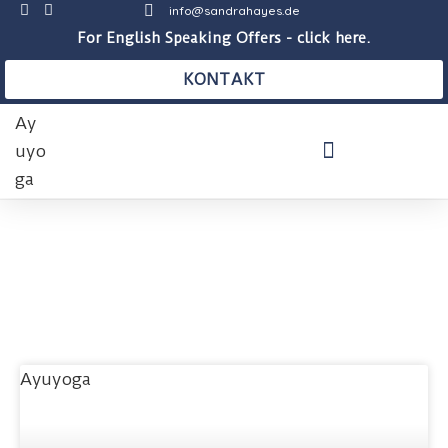
info@sandrahayes.de
For English Speaking Offers - click here.
KONTAKT
THERAPEUTISCHE PRAXIS
AUSBILDUNGEN & KURSE
BLOG