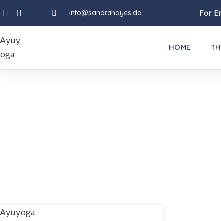
info@sandrahayes.de
For En
HOME
TH