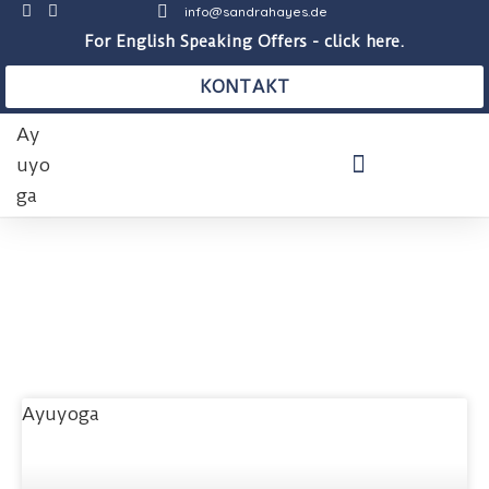
info@sandrahayes.de
For English Speaking Offers - click here.
KONTAKT
THERAPEUTISCHE PRAXIS
AUSBILDUNGEN & KURSE
BLOG