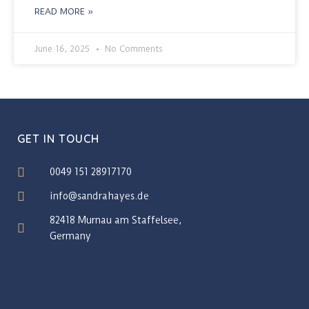
READ MORE »
June 16, 2025
No Comments
GET IN TOUCH
0049 151 28917170
info@sandrahayes.de
82418 Murnau am Staffelsee,
Germany