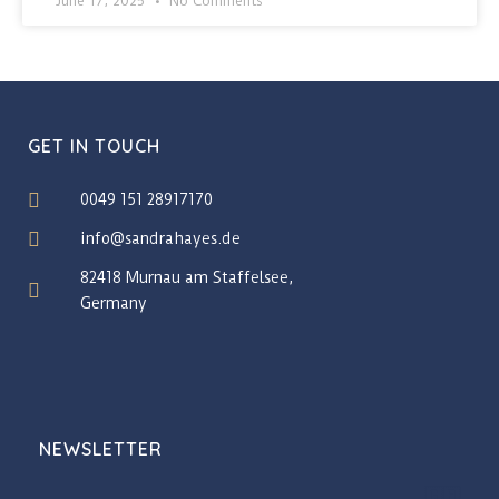
June 17, 2025
No Comments
GET IN TOUCH
0049 151 28917170
info@sandrahayes.de
82418 Murnau am Staffelsee,
Germany
NEWSLETTER
🇬🇧