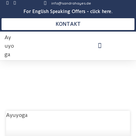
info@sandrahayes.de
For English Speaking Offers - click here.
KONTAKT
THERAPEUTISCHE PRAXIS
AUSBILDUNGEN & KURSE
BLOG