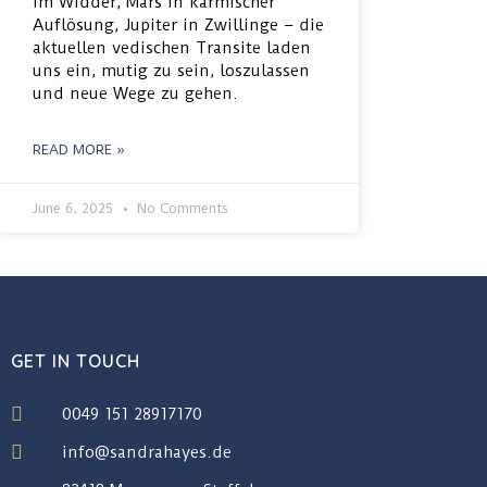
im Widder, Mars in karmischer
Auflösung, Jupiter in Zwillinge – die
aktuellen vedischen Transite laden
uns ein, mutig zu sein, loszulassen
und neue Wege zu gehen.
READ MORE »
June 6, 2025
No Comments
GET IN TOUCH
0049 151 28917170
info@sandrahayes.de