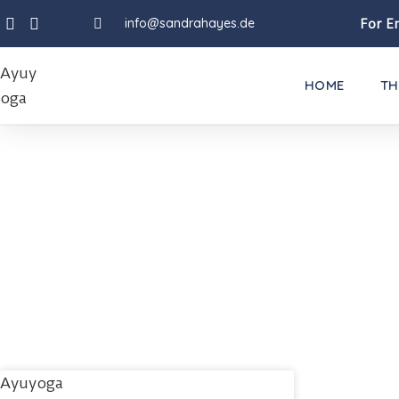
info@sandrahayes.de
For En
HOME
TH