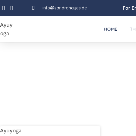
info@sandrahayes.de
For En
HOME
TH