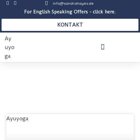
info@sandrahayes.de
For English Speaking Offers - click here.
KONTAKT
THERAPEUTISCHE PRAXIS
AUSBILDUNGEN & KURSE
BLOG