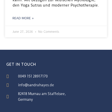
kann. Mit Bezügen zur vedischen Mythologie,
den Yoga Sutras und moderner Psychotherapie.
READ MORE »
June 27, 2026
No Comments
GET IN TOUCH
0049 151 28917170
info@sandrahayes.de
82418 Murnau am Staffelsee,
Germany