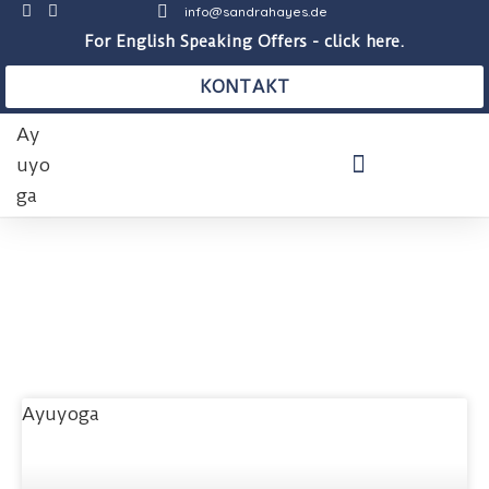
info@sandrahayes.de
For English Speaking Offers - click here.
KONTAKT
THERAPEUTISCHE PRAXIS
AUSBILDUNGEN & KURSE
BLOG