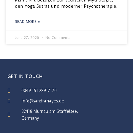
kann. Mit Bezügen zur vedischen Mythologie,
den Yoga Sutras und moderner Psychotherapie.
READ MORE »
June 27, 2026
No Comments
GET IN TOUCH
0049 151 28917170
info@sandrahayes.de
82418 Murnau am Staffelsee,
Germany